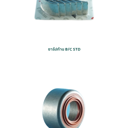
ชาร์ปก้าน B/C STD