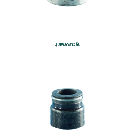
บูชเพลาราวลิ้น