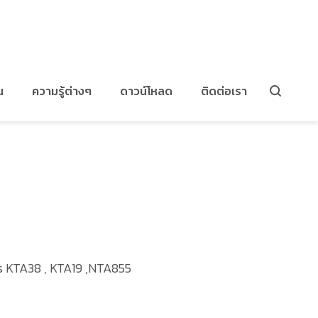
สลีฟมู่เล่มาร์ค
น
ความรู้ต่างๆ
ดาวน์โหลด
ติดต่อเรา
ns KTA38 , KTA19 ,NTA855