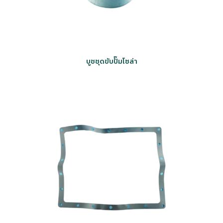
บูชชุดขับปั๊มโซล่า