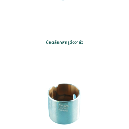
น็อตล็อคสกรูติ้งวาล์ว