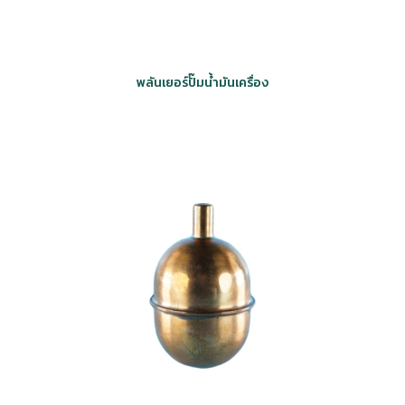
พลันเยอร์ปั๊มน้ำมันเครื่อง