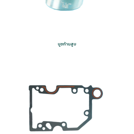
บูชก้านสูบ