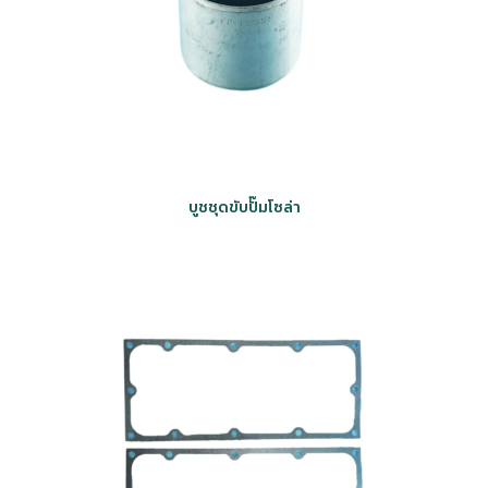
บูชชุดขับปั๊มโซล่า