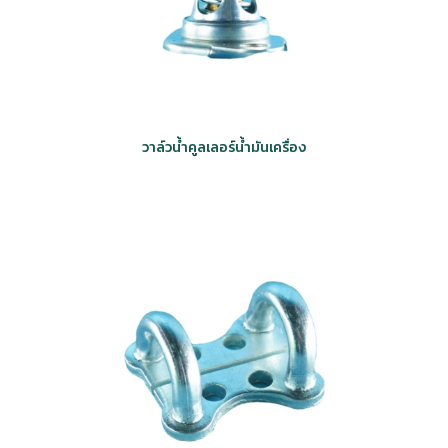
วาล์วน้ำคูลเลอร์น้ำมันเครื่อง