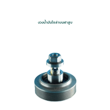
งวงน้ำมันโซล่าบนฝาสูบ