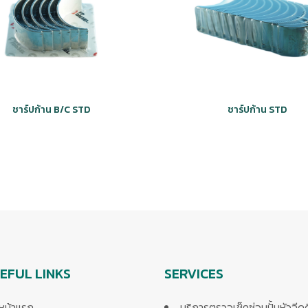
ชาร์ปก้าน B/C STD
ชาร์ปก้าน STD
EFUL LINKS
SERVICES
หน้าแรก
บริการตรวจเช็คซ่อมปั้มหัวฉีด