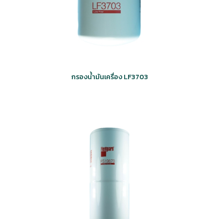
กรองน้ำมันเครื่อง LF3703