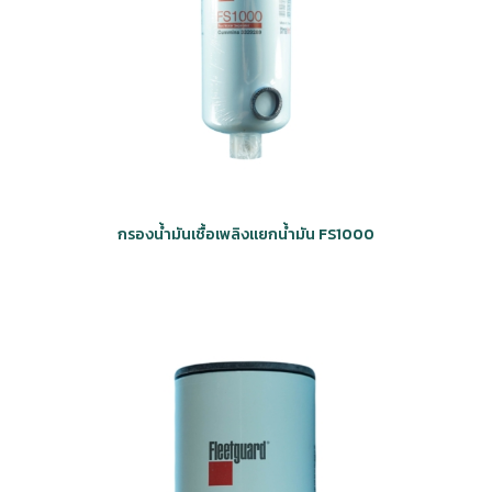
กรองน้ำมันเชื้อเพลิงแยกน้ำมัน FS1000