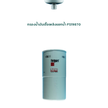
กรองน้ำมันเชื้อเพลิงแยกน้ำ FS19870